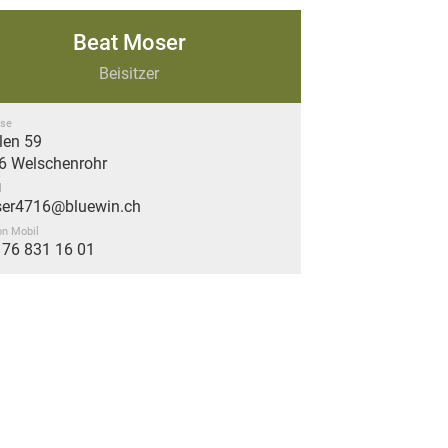
Beat Moser
Beisitzer
se
len 59
6 Welschenrohr
l
er4716@bluewin.ch
on Mobil
 76 831 16 01