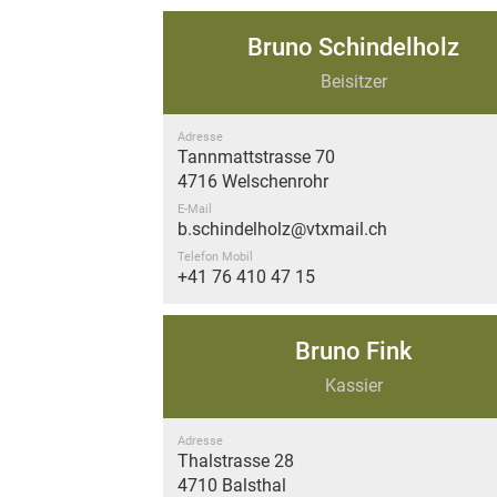
Bruno Schindelholz
Beisitzer
Adresse
Tannmattstrasse 70
4716 Welschenrohr
E-Mail
b.schindelholz@vtxmail.ch
Telefon Mobil
+41 76 410 47 15
Bruno Fink
Kassier
Adresse
Thalstrasse 28
4710 Balsthal