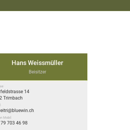
Hans Weissmüller
Beisitzer
se
feldstrasse 14
2 Trimbach
l
eitri@bluewin.ch
on Mobil
 79 703 46 98