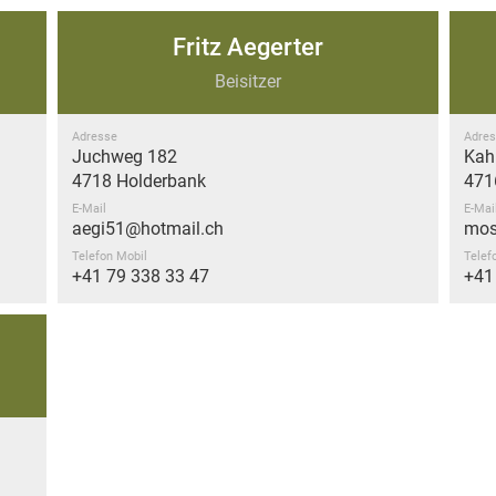
Fritz Aegerter
Beisitzer
Adresse
Adres
Juchweg 182
Kah
4718 Holderbank
471
E-Mail
E-Mai
aegi51@hotmail.ch
mos
Telefon Mobil
Telef
+41 79 338 33 47
+41