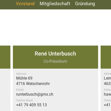
Vorstand
Mitgliedschaft
Gründung
René Unterbusch
Co-Präsidium
Adresse
Adres
Mühle 69
Lein
4716 Welschenrohr
463
E-Mail
E-Mai
runterbusch@gmx.ch
haw
Telefon Mobil
Telef
+41 79 409 55 13
+41